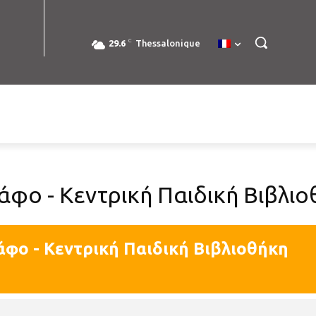
C
29.6
Thessalonique
άφο - Κεντρική Παιδική Βιβλι
άφο - Κεντρική Παιδική Βιβλιοθήκη