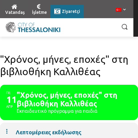
Ziyaretçi
Vatandaş
İşletme
"Χρόνος, μήνες, εποχές" στη
βιβλιοθήκη Καλλιθέας
ΠΕ
"Χρόνος, μήνες, εποχές" στη
11
βιβλιοθήκη Καλλιθέας
ΑΠΡ
Εκπαιδευτικό πρόγραμμα για παιδιά
Λεπτομέρειες εκδήλωσης