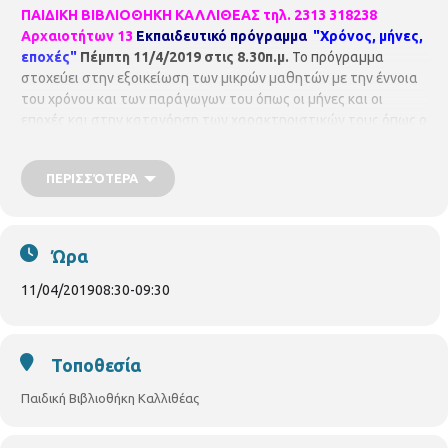
ΠΑΙΔΙΚΗ ΒΙΒΛΙΟΘΗΚΗ ΚΑΛΛΙΘΕΑΣ
τηλ. 2313 318238
Αρχαιοτήτων 13
Εκπαιδευτικό πρόγραμμα
"Χρόνος, μήνες,
εποχές"
Πέμπτη 11/4/2019 στις 8.30π.μ.
Το πρόγραμμα
στοχεύει στην εξοικείωση των μικρών μαθητών με την έννοια
του χρόνου και των παράγωγων του όπως οι μήνες και οι
εποχές και στην κατανόηση των χαρακτηριστικών τους όπως ο
καιρός, η φύση, οι γιορτές και τα έθιμα, οι τροφές κ.λ.π.. Στο
τέλος θα κατασκευάσουμε τον "Κύκλο του χρόνου". Για
ΠΕΡΙΣΣΌΤΕΡΑ
μαθητές Β΄ δημοτικού. Με τη βιβλιοθηκονόμο
Κωστελίδου
Βασιλική.
Ώρα
11/04/2019
08:30
-
09:30
Τοποθεσία
Παιδική Βιβλιοθήκη Καλλιθέας