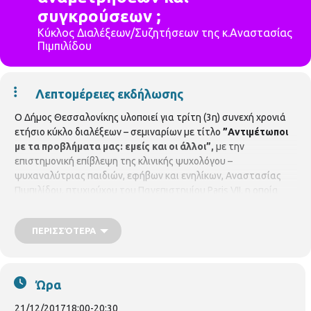
συγκρούσεων ;
Κύκλος Διαλέξεων/Συζητήσεων της κ.Αναστασίας
Πιμπιλίδου
Λεπτομέρειες εκδήλωσης
Ο Δήμος Θεσσαλονίκης υλοποιεί για τρίτη (3η) συνεχή χρονιά
ετήσιο κύκλο διαλέξεων – σεμιναρίων με τίτλο
”Αντιμέτωποι
με τα προβλήματα μας: εμείς και οι άλλοι”,
με την
επιστημονική επίβλεψη της κλινικής ψυχολόγου –
ψυχαναλύτριας παιδιών, εφήβων και ενηλίκων, Αναστασίας
Πιμπιλίδου, πτυχιούχου του Πανεπιστημίου Paris VII, η οποία
εργάζεται ως θεραπεύτρια παιδιών και εφήβων στο
παιδοψυχιατρικό τμήμα του Ιπποκράτειου Νοσοκομείου
ΠΕΡΙΣΣΌΤΕΡΑ
Θεσσαλονίκης. Η δεύτερη (2η) διάλεξη θα πραγματοποιηθεί
την
Πέμπτη 21 Δεκεμβρίου 2017
στην Αίθουσα «Μανόλης
Αναγνωστάκης» του Δημαρχείου με θέμα:
" Χριστούγεννα -
Πρωτοχρονιά : ημέρες αγάπης ή αναμετρήσεων και
Ώρα
συγκρουσεων ; Η καταπολέμηση του άγχους των γιορτών
με μικρές συμβουλές αγάπης ".
Ώρα προσέλευσης 18.00μμ –
21/12/2017
18:00
-
20:30