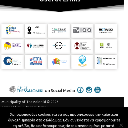
on Social Media
Municipality of Thessaloniki © 2026
Privacy Policy
Terms of Use
Χρησιμοποιούμε cookies για να σας προσφέρουμε την καλύτερη
Telephone Catalog
δυνατή εμπειρία στη σελίδα μας. Εάν συνεχίσετε να χρησιμοποιείτε
Developed by
MyCompany Projects
τη σελίδα, θα υποθέσουμε πως είστε ικανοποιημένοι με αυτό.