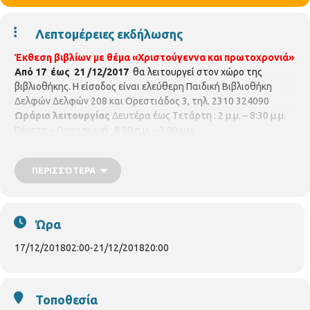
Λεπτομέρειες εκδήλωσης
Έκθεση βιβλίων με θέμα «Χριστούγεννα και πρωτοχρονιά»
Από 17 έως 21 /12/2017
θα λειτουργεί στον χώρο της
βιβλιοθήκης.
Η είσοδος είναι ελεύθερη Παιδική Βιβλιοθήκη
Δελφών Δελφών 208 και Ορεστιάδος 3, τηλ. 2310 324090
Ωράριο λειτουργίας
Δευτέρα έως Tετάρτη : 2 μ.μ. – 8:30 μ.μ.
Πέμπτη – Παρασκευή : 8.00 π.μ. – 3.00 μ.μ.
p.vivlio.delfon@thessaloniki.gr
https://www.facebook.com/p.bibldelfwn/?fref=ts
ΠΕΡΙΣΣΌΤΕΡΑ
Ώρα
17/12/2018
02:00
-
21/12/2018
20:00
Τοποθεσία