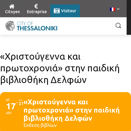
Visiteur
Citoyen
Entreprise
«Χριστούγεννα και
πρωτοχρονιά» στην παιδική
βιβλιοθήκη Δελφών
ΔΕ
«Χριστούγεννα και
ΠΑ
17
21
πρωτοχρονιά» στην παιδική
ΔΕΚ
βιβλιοθήκη Δελφών
Έκθεση βιβλίων