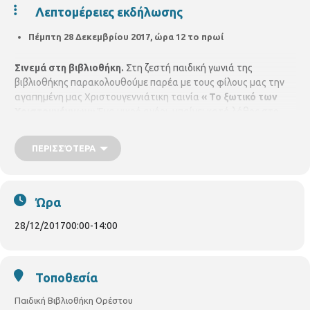
Λεπτομέρειες εκδήλωσης
Πέμπτη 28 Δεκεμβρίου 2017, ώρα 12 το πρωί
Σινεμά στη βιβλιοθήκη
.
Στη ζεστή παιδική γωνιά της
βιβλιοθήκης παρακολουθούμε παρέα με τους φίλους μας την
αγαπημένη μας Χριστουγεννιάτικη ταινία
« Το ξωτικό των
Χριστουγέννων»
Ένα μικρό αγόρι, μπαίνει κατά λάθος στο
σάκο του Αγιου Βασίλη όταν αυτός αφήνει τα δώρα του. Όμως
εκείνος δεν το καταλαβαίνει και παίρνει μαζί του τον Buddy
ΠΕΡΙΣΣΌΤΕΡΑ
μέχρι το Βόρειο Πόλο.
Για παιδιά από 6 ετών. Με
προεγγραφή
Ώρα
28/12/2017
00:00
-
14:00
Τοποθεσία
Παιδική Βιβλιοθήκη Ορέστου