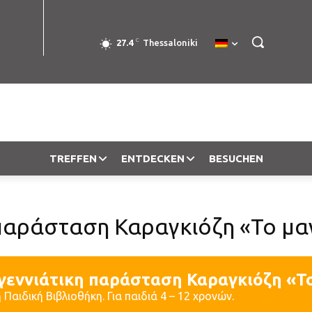
C
27.4
Thessaloniki
TREFFEN
ENTDECKEN
BESUCHEN
παράσταση Καραγκιόζη «Το μαγ
γεννιάτικη παράσταση Καραγκιόζη «Το
 Παιδική Βιβλιοθήκη. Για παιδιά 4 – 12 χρονών.