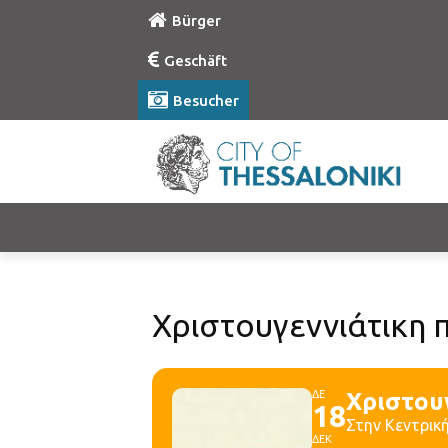
Bürger
Geschäft
Besucher
Χριστουγεννιάτικη 
ΔΕ
Χριστου
18
Στην Κεντρική
ΔΕΚ