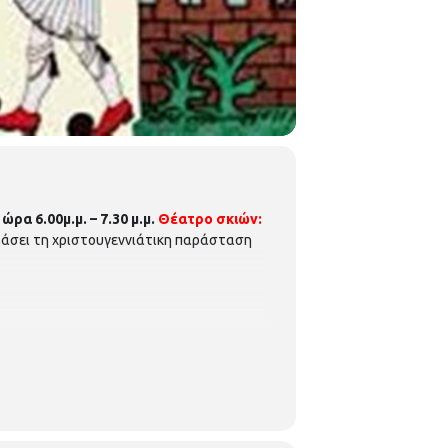
ρα 6.00μ.μ. – 7.30 μ.μ.
Θέατρο σκιών:
άσει τη χριστουγεννιάτικη παράσταση