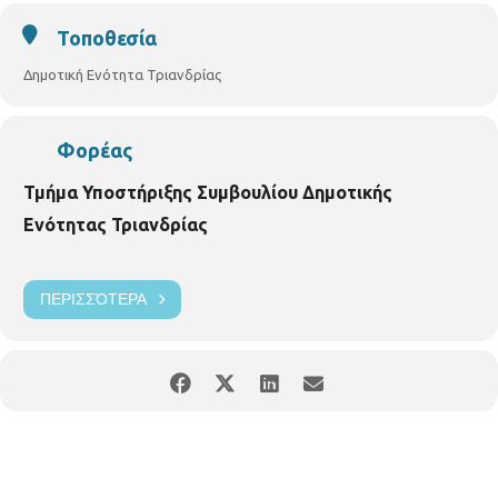
προσωπάκια των παιδιών (face painting), θα μοιράζουν δωρεάν
Τοποθεσία
ποπ- κορν και μαλλί της γριάς ενώ στον χώρο θα περιφέρεται
ένας Άγιος Βασίλης που θα φωτογραφίζεται με τα παιδιά και
Δημοτική Ενότητα Τριανδρίας
ένας ξυλοπόδαρος με χριστουγεννιάτικη ενδυμασία που θα
υποδέχεται τους επισκέπτες. ΑΦΙΣΑ ΕΚΔΗΛΩΣΗΣ
https://thessaloniki.gr/wp-content/uploads/2019/12/ΑΦΙΣΑ-
Φορέας
ΔΩΣΕ-ΦΩΣ-ΚΑΙ-ΕΛΠΙΔΑ.jpg
Τμήμα Υποστήριξης Συμβουλίου Δημοτικής
Ενότητας Τριανδρίας
ΠΕΡΙΣΣΌΤΕΡΑ