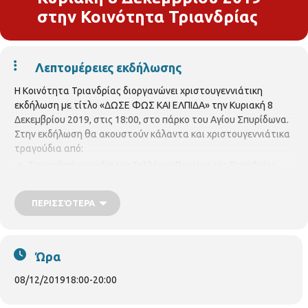
στην Κοινότητα Τριανδρίας
Λεπτομέρειες εκδήλωσης
Η Κοινότητα Τριανδρίας διοργανώνει χριστουγεννιάτικη
εκδήλωση με τίτλο «ΔΩΣΕ ΦΩΣ ΚΑΙ ΕΛΠΙΔΑ» την Κυριακή 8
Δεκεμβρίου 2019, στις 18:00, στο πάρκο του Αγίου Σπυρίδωνα.
Στην εκδήλωση θα ακουστούν κάλαντα και χριστουγεννιάτικα
τραγούδια από:
Την παιδική χορωδία του Συλλόγου Ποντίων της Τριανδρίας
ου
Τη χορωδία του 1
Δημοτικού Σχολείου Τριανδρίας
ΠΕΡΙΣΣΌΤΕΡΑ
ου
Τη χορωδία του 2
Δημοτικού Σχολείου Τριανδρίας και
ου
Τη χορωδία του 3
Δημοτικού Σχολείου Τριανδρίας
Ώρα
Παράλληλα έμπειροι διασκεδαστές (ξωτικά) θα αναλάβουν την
διασκέδαση του κοινού, θα χαρίζουν στους μικρούς μας φίλους
08/12/2019
18:00
-
20:00
αγαπημένα σχέδια από πολύχρωμα μπαλόνια (σκυλάκια,
λουλούδια, καμηλοπαρδάλεις κ.λ.π.),θα ζωγραφίζουν τα