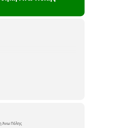
αμπανάκια, αστεράκια, κ.α), λευκά πόμ-
ρισμένες και θα τηρηθεί
απόλυτη
σειρά
η Άνω Πόλης