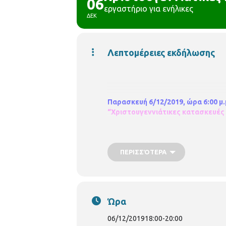
06
εργαστήριο για ενήλικες
ΔΕΚ
Λεπτομέρειες εκδήλωσης
Παρασκευή 6/12/2019, ώρα 6:00 μ.
“Χριστουγεννιάτικες κατασκευές 
Με προεγγραφή
Υλικά που θα χρειαστούν:
ΠΕΡΙΣΣΌΤΕΡΑ
Χαρτόνι από χαρτόκουτο, σχοινί, κορ
πόμ, άσπρο χρώμα πλαστικό τοίχου, π
Η συμμετοχή είναι δωρεάν, αλλά α
προτεραιότητας, ενώ θα υπάρξει
Ώρα
Παρακαλούνται όλοι οι συμμετέχον
06/12/2019
18:00
-
20:00