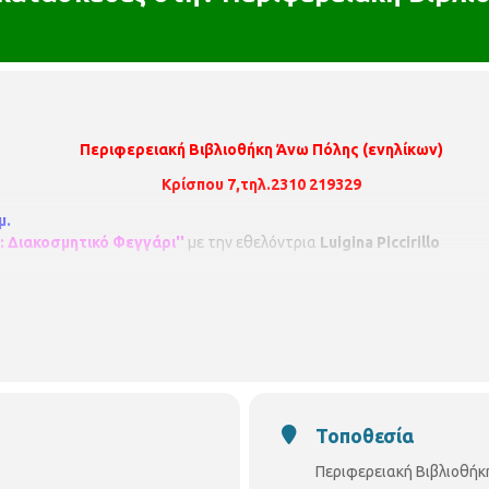
Περιφερειακή Βιβλιοθήκη Άνω Πόλης (ενηλίκων)
Κρίσπου 7,τηλ.2310 219329
μ.
: Διακοσμητικό Φεγγάρι''
με την εθελόντρια
Luigina Piccirillo
δέλα, δαντέλα, ψαλίδι, μολύβι ή στυλό, ξύλινα ή άλλα διακοσμητικά (κ
ινέλο, πιστολάκι σιλικόνης, σιλικόνη.
παιτείται προεγγραφή με φυσική παρουσία. Οι θέσεις είναι περιο
 λίστα αναμονής σε περίπτωση υπεράριθμων εγγραφών.
Τοποθεσία
τες να ενημερώνουν σε περίπτωση ακύρωσης.
Περιφερειακή Βιβλιοθήκ