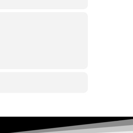
κη
Άνω Πόλης
Κρίσπου 7
,
τ
ηλ: 2310