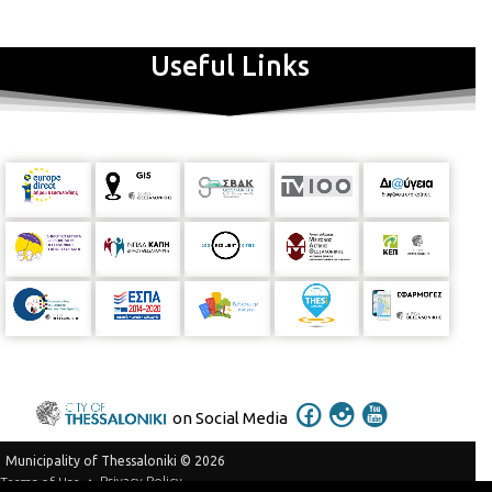
Useful Links
on Social Media
Municipality of Thessaloniki © 2026
Privacy Policy
Terms of Use