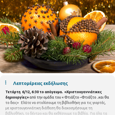
Λεπτομέρειες εκδήλωσης
Τετάρτη 6/12, 6:30 το απόγευμα.
«Χριστουγεννιάτικες
δημιουργίες»
από την ομάδα του « Φτιάξτο –Φτιάξτο ..και θα
το δεις»
Ελάτε να στολίσουμε τη βιβλιοθήκη για τις γιορτές,
με χριστουγεννιάτικη διάθεση θα διακοσμήσουμε τη
βιβλιοθήκη, το δέντρο και θα εκθέσουμε τα βιβλία. Για όλα τα