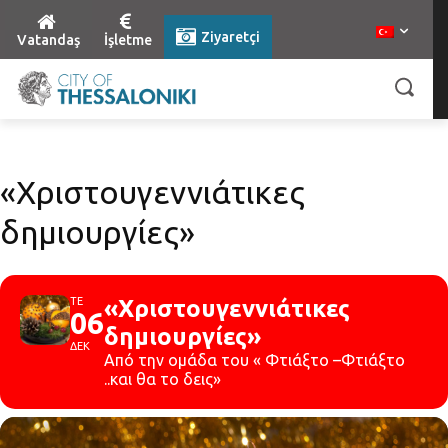
Ziyaretçi
Vatandaş
İşletme
«Χριστουγεννιάτικες
δημιουργίες»
ΤΕ
«Χριστουγεννιάτικες
06
δημιουργίες»
ΔΕΚ
Από την ομάδα του « Φτιάξτο –Φτιάξτο
..και θα το δεις»