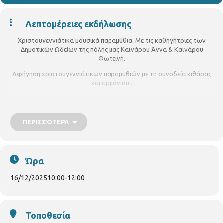
Λεπτομέρειες εκδήλωσης
Χριστουγεννιάτικα μουσικά παραμύθια. Με τις καθηγήτριες των
Δημοτικών Ωδείων της πόλης μας Καϊνάρου Άννα & Καϊνάρου
Φωτεινή.
Αφήγηση χριστουγεννιάτικων παραμυθιών με τη συνοδεία κιθάρας
και αρμόνιου .
Το πρόγραμμα θα παρακολουθήσουν μαθητές Δημοτικών σχολείων
Σε συνεργασία με το Κέντρο πολιτισμού του Δήμου Θεσσαλονίκης
ΠΕΡΙΣΣΌΤΕΡΑ
Ώρα
16/12/2025
10:00
-
12:00
Τοποθεσία