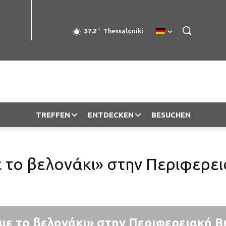
C
37.2
Thessaloniki
TREFFEN
ENTDECKEN
BESUCHEN
 το βελονάκι» στην Περιφερει
με το βελονάκι» στην Περιφερειακή Β