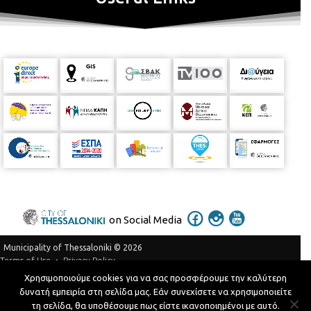
on Social Media
Municipality of Thessaloniki © 2026
Privacy Policy
Terms of Use
Χρησιμοποιούμε cookies για να σας προσφέρουμε την καλύτερη
Telephone Catalog
δυνατή εμπειρία στη σελίδα μας. Εάν συνεχίσετε να χρησιμοποιείτε
Developed by
MyCompany Projects
τη σελίδα, θα υποθέσουμε πως είστε ικανοποιημένοι με αυτό.