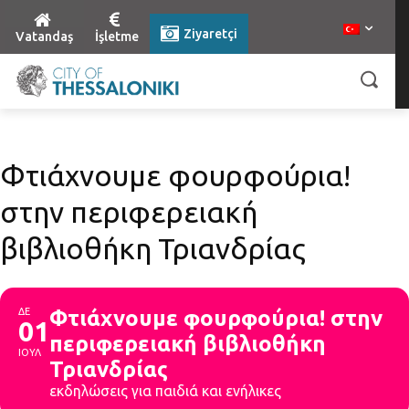
Ziyaretçi
Vatandaş
İşletme
Φτιάχνουμε φουρφούρια!
στην περιφερειακή
βιβλιοθήκη Τριανδρίας
ΔΕ
Φτιάχνουμε φουρφούρια! στην
01
περιφερειακή βιβλιοθήκη
ΙΟΥΛ
Τριανδρίας
εκδηλώσεις για παιδιά και ενήλικες