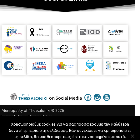
on Social Media
Municipality of Thessaloniki © 2026
Privacy Policy
Terms of Use
Χρησιμοποιούμε cookies για να σας προσφέρουμε την καλύτερη
Telephone Catalog
δυνατή εμπειρία στη σελίδα μας. Εάν συνεχίσετε να χρησιμοποιείτε
Developed by
MyCompany Projects
τη σελίδα, θα υποθέσουμε πως είστε ικανοποιημένοι με αυτό.