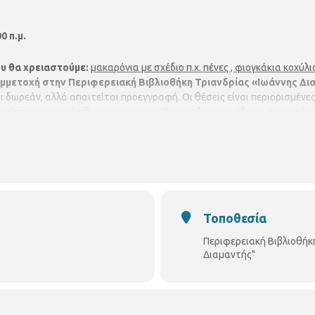
0 π.μ.
ου θα χρειαστούμε:
μακαρόνια με σχέδιο π.χ. πένες , φιογκάκια κοχύλ
μετοχή στην Περιφερειακή Βιβλιοθήκη Τριανδρίας «Ιωάννης Δια
ι δωρεάν, αλλά απαιτείται προεγγραφή. Οι θέσεις είναι περιορισμένε
 περίπτωση υπεράριθμων εγγραφών. Παρακαλούνται όλοι οι συμμετέχ
βλιοθήκης:
Δευτέρα - Τρίτη : 2:00 μ.μ. - 8:30 μ.μ.
Τετάρτη - Πέμπτη - 
ρίας
«Ιωάννης Διαμαντή Διαμαντής»
είναι μέλος του Δικτύου Βιβλι
ων Τμήμα Περιφερειακών Βιβλιοθηκών
Περιφερειακή Βιβλιοθήκη
Τρ
gr
: Facebook:
https://goo.gl/qPGP2A
Τοποθεσία
Περιφερειακή Βιβλιοθήκ
Διαμαντής"