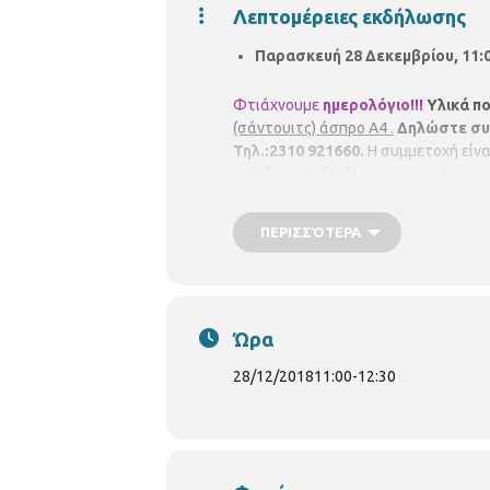
Λεπτομέρειες εκδήλωσης
Παρασκευή 28 Δεκεμβρίου, 11:0
Φτιάχνουμε
ημερολόγιο!!!
Υλικά π
(σάντουιτς) άσπρο Α4 .
Δηλώστε συμ
Τηλ.:2310 921660.
Η συμμετοχή είνα
ενώ θα υπάρξει λίστα αναμονής σε
ακύρωσης.
Ωράριο λειτουργίας Βι
Περιφερειακή Βιβλιοθήκη
Τριανδ
ΠΕΡΙΣΣΌΤΕΡΑ
Διεύθυνση Βιβλιοθηκών και Μουσεί
Email:
vivlio.triandrias@thessaloniki.
Ώρα
28/12/2018
11:00
-
12:30