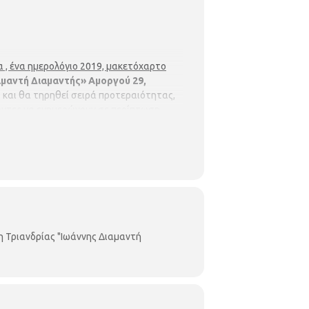
ια , ένα ημερολόγιο 2019, μακετόχαρτο
μαντή Διαμαντής» Αμοργού 29,
ς και θα τηρηθεί σειρά προτεραιότητας,
οντες να ενημερώνουν σε περίπτωση
Παρασκευή : 8.00 π.μ.- 3.00 μ.μ.
Η
οθηκών του Δήμου Θεσσαλονίκης
ιανδρίας
Αμοργού 29.Τηλ.: 2310 921660
η Τριανδρίας "Ιωάννης Διαμαντή