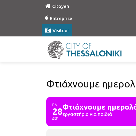
Citoyen
Entreprise
Visiteur
Φτιάχνουμε ημερολό
ΠΑ
Φτιάχνουμε ημερολό
28
εργαστήριο για παιδιά
ΔΕΚ