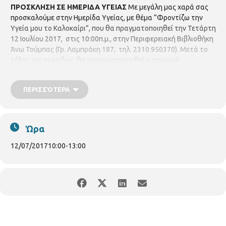
ΠΡΟΣΚΛΗΣΗ ΣΕ ΗΜΕΡΙΔΑ ΥΓΕΙΑΣ
Με μεγάλη μας χαρά σας
προσκαλούμε στην Ημερίδα Υγείας, με θέμα “Φροντίζω την
Υγεία μου το Καλοκαίρι”, που θα πραγματοποιηθεί την Τετάρτη
12 Ιουλίου 2017, στις 10:00π.μ., στην Περιφερειακή Βιβλιοθήκη
Άνω Τούμπας (Γρ. Λαμπράκη 187, τηλ. 2310 950370). Μετά το
τέλος της ημερίδας, θα πραγματοποιηθεί η απονομή
βεβαιώσεων στους συμμετέχοντες των σεμιναρίων Αγγλικών
και Πληροφορικής.
ΠΕΡΙΣΣΌΤΕΡΑ
Ώρα
12/07/2017
10:00
-
13:00