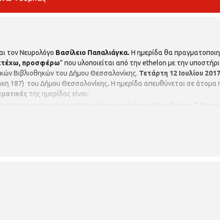
αι τον Νευρολόγο
Βασίλειο Παπαλιάγκα.
Η ημερίδα θα πραγματοποιη
μετέχω, προσφέρω
” που υλοποιείται από την ethelon με την υποστήρ
ακών Βιβλιοθηκών του Δήμου Θεσσαλονίκης.
Τετάρτη
12 Ιουλίου 201
άκη 187)
του Δήμου Θεσσαλονίκης
.
Η ημερίδα απευθύνεται σε άτομα 
εματικές
της ημερίδας είναι:
 σύγχρονη κοινωνία, μέσα από τη σκοπιά της Ψυχολογίας.” Κατερ
ε τη Νόσο Alzheimer;” Βασίλειος Παπαλιάγκας,
Νευρολόγος, MD, 
τική η εγγραφή στη βιβλιοθηκή, με την επίδειξη της ταυτότητάς σας
ράκη 187 (τηλ. 2310 950370)
Περισσότερες πληροφορίες για το πρόγ
α.Προβοπούλου στο τηλ.
6977769351
ή
synenergo@ethelon.org