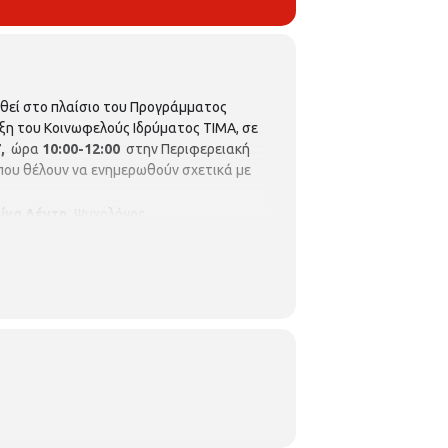
θεί στο πλαίσιο του Προγράμματος
ιξη του Κοινωφελούς Ιδρύματος ΤΙΜΑ, σε
7,
ώρα
10:00-12:00
στην Περιφερειακή
που θέλουν να ενημερωθούν σχετικά με
ίνα Λέντη,
Ψυχολόγος,
MSc, PhD, Διδάκτωρ Ιατρικής Σχολής ΑΠΘ
. Η παρακολούθηση είναι
ΔΩΡΕΑΝ
.
ραμμα μπορείτε να βρείτε στο