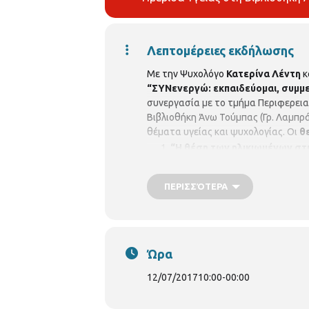
Λεπτομέρειες εκδήλωσης
Με την Ψυχολόγο
Κατερίνα Λέντη
κ
“ΣΥΝενεργώ: εκπαιδεύομαι, συμ
συνεργασία με το τμήμα Περιφερει
Βιβλιοθήκη Άνω Τούμπας (Γρ. Λαμπρ
θέματα υγείας και ψυχολογίας. Οι
θ
“Η θέση των ηλικιωμένων στη
Εκπ.ψυχοθεραπεύτρια Gestalt
“Πώς μπορούμε να προλάβουμ
ΠΕΡΙΣΣΌΤΕΡΑ
Για τη συμμετοχή σας είναι υποχρεω
Βιβλιοθήκη Άνω Τούμπας, Γρ. Λαμπ
http://www.synenergo.gr
ή στην κ
Ώρα
12/07/2017
10:00
-
00:00