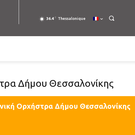
C
36.4
Thessalonique
τρα Δήμου Θεσσαλονίκης
νική Ορχήστρα Δήμου Θεσσαλονίκης