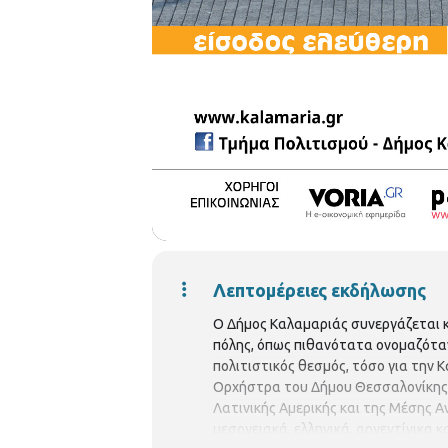
Λεπτομέρειες εκδήλωσης
Ο Δήμος Καλαμαριάς συνεργάζεται κα
πόλης, όπως πιθανότατα ονομαζόταν 
πολιτιστικός θεσμός, τόσο για την 
Ορχήστρα του Δήμου Θεσσαλονίκης π
Λατινικής Αμερικής και της Μέσης 
μεσογειακά, ελληνικά, αργεντίνικα 