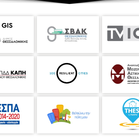
με σημαντικούς σολίστ όπως οι: Cheryll Studer, Paul Badura - Skoda,
 κ.ά. Από τον Ιούνιο του 2001 κατέχει τη θέση του αρχιμουσικού τη
λονίκης. Εκτός από τον καλλιτεχνικό προγραμματισμό της ορχήστρ
σε άλλες πόλεις της Ελλάδας. Τον Φεβρουάριο του 2007 διηύθυνε με μ
Die
Fledermaus
, στο Θέατρο της Εταιρείας Μακεδονικών Σπουδών
, παράσταση χωρίς δοκιμή). Τον Αύγουστο του 2009 βραβεύτηκε με 
 “Duna” στη Βουδαπέστη, όπου πραγματοποίησε το ντεμπούτο του τ
ήστρα Δήμου Θεσσαλονίκης
Η Σ.Ο.Δ.Θ. ιδρύθηκε το 1987.
ς ορχήστρας διετέλεσε ο Κοσμάς Γαλιλαίας. Την καλλιτεχνική
ορχήστρας ανέλαβαν στη συνέχεια οι αρχιμουσικοί Δημήτρης
 ο τσελίστας Χρήστος Γρίμπας. Αποτελείται από καταξιωμένους
 στα μουσικά δρώμενα της πόλης με εκπαιδευτικές συναυλίες,
ς με άλλους φορείς και ορχήστρες, σε φεστιβάλ, με συναυλίες
τερικό. Σε όλα αυτά τα χρόνια της λειτουργίας της, είχε τη χαρά
ς σολίστες και μαέστρους όπως οι: Δ. Σγούρος, Γ. Δεμερτζής, Λ.
Λαζαρίδης, Σ. Κατσαρής, V. Repin, I. Oistrach κ. ά. Έχει εμφανιστεί
Θέατρο Λυκαβηττού, καθώς και σε πολλές πόλεις στην Ελλάδα
, Δράμα, Ηγουμενίτσα, Καβάλα, Σέρρες, Βόλο, Πρέβεζα, Καστοριά,
πως στο Αρχαίο Θέατρο της Εφέσου και στην Κύπρο. Έχει συμπράξει σ
σερις Εποχές
του A. Vivaldi με σολίστ τον Λ. Καβάκο και μαέστρο τον 
 Φιδετζή το 2000. Από το 2001 μέχρι και σήμερα την θέση του μόνιμο