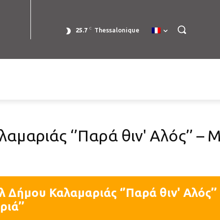
C
25.7
Thessalonique
αμαριάς ‘’Παρά θιν' Αλός’’ – 
 Δήμου Καλαμαριάς ‘’Παρά θιν' Αλός’’
ριά’’