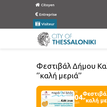
Citoyen
Entreprise
Visiteur
Φεστιβάλ Δήμου Καλ
‘’καλή μεριά’’
ΤΕ
Φεστιβάλ
04
‘’καλή με
ΣΕΠ