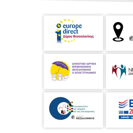
του εξωτερικού και έχει συνεργαστεί 
Δημήτρης Σγούρος, Κώστας Κoτσιώλης
Συμφωνικής Ορχήστρας Δήμου Θεσσα
έχει οργανώσει και εμφανίσεις της 
επιτυχία την οπερέτα του J. Strauss,
(παραγωγή της Όπερας Θεσσαλονίκης
Βραβείο της Συμφωνικής Ορχήστρας
Νοέμβριο του 2009.
Συμφωνική Ορχ
Πρώτος καλλιτεχνικός διευθυντής τη
διεύθυνση και τον συντονισμό της 
Αγραφιώτης και Βύρων Φιδετζής και
μουσικούς και συμμετέχει δυναμικά
διεθνείς διαγωνισμούς, συμπαραγωγέ
σε όλη την Ελλάδα, αλλά και στο εξω
και την τιμή να φιλοξενήσει μεγάλου
Καβάκος, Μ. Τιρίμος, Γ. Βακαρέλης, Γ. 
στο Μέγαρο Μουσικής Αθηνών, στο 
(Βέροια, Λάρισα, Νάουσα, Μεσολόγγι
Κέρκυρα κ.ά.) και στο εξωτερικό, ό
μπαλέτου. Έχει ηχογραφήσει τις
Τέσ
Haydn υπό την διεύθυνση του Βύρωνα