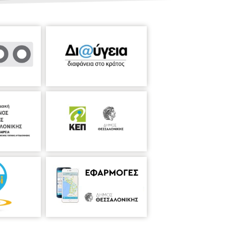
ς
ας,
εγάλη
το 1ο
ον
ε πολλές παραστάσεις όπερας και
Κοσμά Γαλιλαία και την
Δημιουργία
του J.
υ αρχιμουσικού έχει ο Χάρης Ηλιάδης.