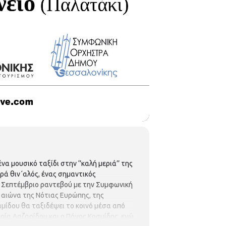
 μουσικό ταξίδι στην ‘’καλή μεριά’’ της
ρά θιν΄αλός, ένας σημαντικός
ον Σεπτέμβριο ραντεβού με την Συμφωνική
αιώνα της Νότιας Ευρώπης, της
μίδου θα ταξιδέψει το κοινό μέσα από
ρία Λαζαρίδου και ο Πάνος Κοσμίδης, ενώ