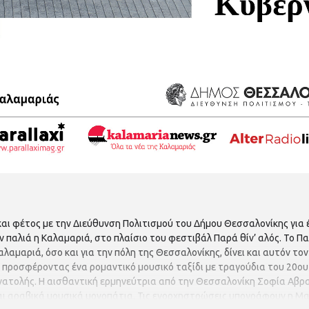
ι φέτος με την Διεύθυνση Πολιτισμού του Δήμου Θεσσαλονίκης για ένα
παλιά η Καλαμαριά, στο πλαίσιο του φεστιβάλ Παρά θίν’ αλός. Το Πα
Καλαμαριά, όσο και για την πόλη της Θεσσαλονίκης, δίνει και αυτόν τ
ροσφέροντας ένα ρομαντικό μουσικό ταξίδι με τραγούδια του 20ου 
Ανατολής. Η αισθαντική ερμηνεύτρια από την Θεσσαλονίκη Σοφία Αβρα
και αραβικά μουσικά μονοπάτια. Τις ενορχηστρώσεις υπογράφουν η Μα