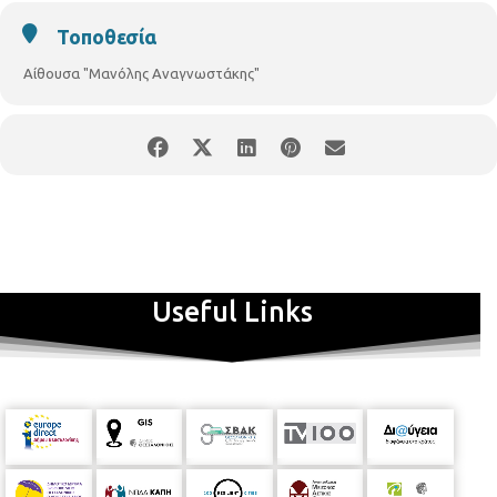
Τοποθεσία
Αίθουσα "Μανόλης Αναγνωστάκης"
Το Τμήμα Εθελοντισμού του Δήμου Θεσσαλονίκης και ο
WWF
Ελλάς
προγραμματίζουν δράση στην πόλη μας και συγκεκριμένα στους
χώρους του Δημαρχείου Θεσσαλονίκης, το διάστημα 2 με 8
Οκτωβρίου 2017 από τις 09:00 έως τις 21:00, στο πλαίσιο της νέας
εκστρατείας του
WWF
Ελλάς με τίτλο ''Υγιή παιδιά, υγιής πλανήτης''.
Πρόκειται για μία πρωτότυπη κινητή έκθεση από πέντε (5) θεματικά
περίπτερα με θέμα την παιδική διατροφή και την σύνδεση της με το
περιβάλλον. Κύριος σκοπός είναι η ενημέρωση, ευαισθητοποίηση και
ενεργή συμμετοχή των παιδιών, των κηδεμόνων της εκπαιδευτικής
Useful Links
κοινότητας και γενικότερα όλων των πολιτών προκειμένου να
κατανοήσουν το οικολογικό αποτύπωμα της διατροφής. Στο
πλαίσιο της έκθεσης θα πραγματοποιηθούν παράλληλα
διαδραστικές δράσεις με τη συμμετοχή όλων.