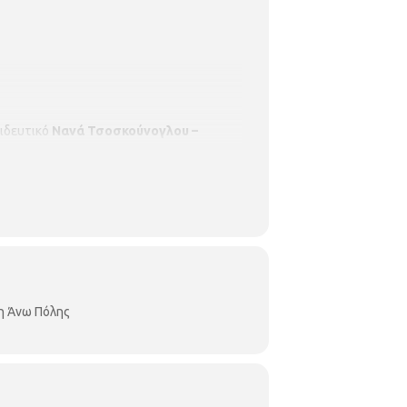
αιδευτικό
Νανά Τσοσκούνογλου –
κη
Άνω Πόλης
Κρίσπου 7
,
τ
ηλ: 2310
η Άνω Πόλης