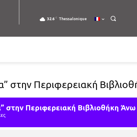
C
32.6
Thessalonique
α” στην Περιφερειακή Βιβλιο
” στην Περιφερειακή Βιβλιοθήκη Άνω
κες