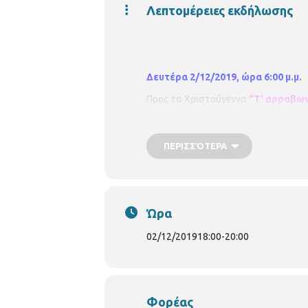
Λεπτομέρειες εκδήλωσης
Δευτέρα 2/12/2019, ώρα 6:00 μ.μ.
Προς τα Χριστούγεννα:
“Τ' αρραβω
Μισοπολινού.
Είσοδος ελεύθερη για το κοινό.
ΠΕΡΙΣΣΌΤΕΡΑ
Δηλώσεις συμμετοχής: Περιφερειακ
Η Περιφερειακή Βιβλιοθήκη
Άνω Πόλ
Διεύθυνση Βιβλιοθηκών και Μουσ
Ώρα
219329
E mail: vivlio.anopolis@the
https://www.facebook.com/vivlio.
02/12/2019
18:00
-
20:00
Φορέας