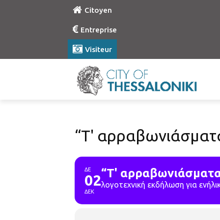
Citoyen
Entreprise
Visiteur
“Τ' αρραβωνιάσματ
ΔΕ
“Τ' αρραβωνιάσματα
02
λογοτεχνική εκδήλωση για ενήλι
ΔΕΚ