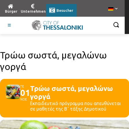
Besucher
Bürger
Unternehmen
Τρώω σωστά, μεγαλώνω
γοργά
ΤΕ
Τρώω σωστά, μεγαλώνω
01
γοργά
ΝΟΕ
Εκπαιδευτικό πρόγραμμα που απευθύνεται
σε μαθητές της Β΄ τάξης Δημοτικού