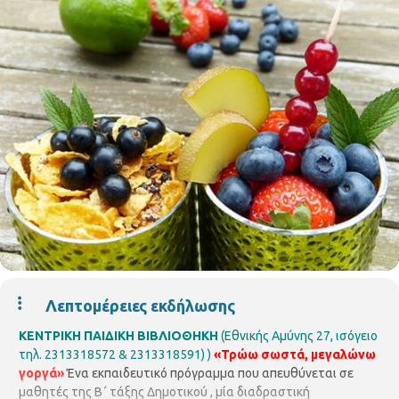
Λεπτομέρειες εκδήλωσης
ΚΕΝΤΡΙΚΗ ΠΑΙΔΙΚΗ ΒΙΒΛΙΟΘΗΚΗ
(Εθνικής Αμύνης 27, ισόγειο
τηλ. 2313318572 & 2313318591) )
«Τρώω σωστά, μεγαλώνω
γοργά»
Ένα εκπαιδευτικό πρόγραμμα που απευθύνεται σε
μαθητές της Β΄ τάξης Δημοτικού , μία διαδραστική