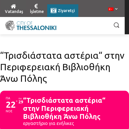
Ziyaretçi
Vatandaş
İşletme
“Τρισδιάστατα αστέρια“ στην
Περιφερειακή Βιβλιοθήκη
Άνω Πόλης
ΠΑ
“Τρισδιάστατα αστέρια“
ΠΑ
22
29
στην Περιφερειακή
ΝΟΕ
Βιβλιοθήκη Άνω Πόλης
εργαστήριο για ενήλικες