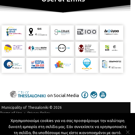
on Social Media
Municipality of Thessaloniki © 2026
Privacy Policy
Terms of Use
Χρησιμοποιούμε cookies για να σας προσφέρουμε την καλύτερη
Telephone Catalog
δυνατή εμπειρία στη σελίδα μας. Εάν συνεχίσετε να χρησιμοποιείτε
Developed by
MyCompany Projects
τη σελίδα, θα υποθέσουμε πως είστε ικανοποιημένοι με αυτό.