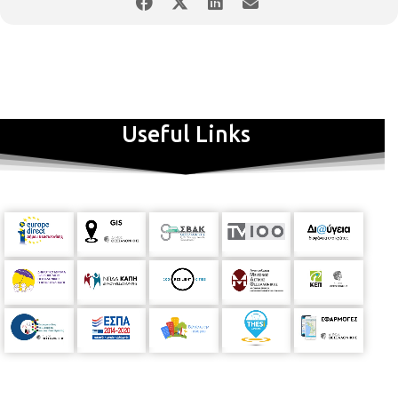
Χορευτική Ομάδα Τριανδρίας
Σύλλογος Ποντίων Τριανδρίας
Χορευτική ομάδα «Χορού Μονοπάτια»
Πολιτιστικός Σύνδεσμος κατοίκων Χαριλάου
Σύλλογος Ποντίων Ευόσμου «Παναγία Κρεμαστή»
Useful Links
Σύλλογος Φίλων Κρητικής Παράδοσης «Ξαστεριά Θέρμης»
Σύλλογος Έρευνας και Διάδοσης της Κρητικής Παράδοσης
«Ιδαία Γη»
Πολιτιστικός Σύλλογος «Αγία Παρασκευή – Ζωοδόχος Πηγή»
Αθλητικός Χορευτικός Πολιτιστικός Σύλλογος «Διόνυσος
Σταυρούπολης»
Παγχαλκιδικός Σύλλογος Θεσσαλονίκης «Ο Αριστοτέλης»
Σύλλογος Κοκκινοπλιτών Πιερίας «Ο Όλυμπος»
Κέντρο Πολιτισμού Καρδίας «Ο Ευμένης»
Πολιτιστικός Σύλλογος Γυναικών Μαυροχωρίου