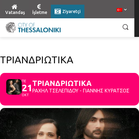
Ziyaretçi
Vatandaş
İşletme
ΤΡΙΑΝΔΡΙΩΤΙΚΑ
ΠΕ
ΤΡΙΑΝΔΡΙΩΤΙΚΑ
21
ΡΑΧΗΛ ΤΣΕΛΕΠΙΔΟΥ - ΓΙΑΝΝΗΣ ΚΥΡΑΤΣΟΣ
ΟΚΤ