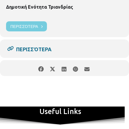
Είσοδος ελεύθερη
Δημοτική Ενότητα Τριανδρίας
Οι εκδηλώσεις είναι COVID FREE
Οι θεατές εισέρχονται κατόπιν υποχρεωτικής επίδειξης, κατά
ΠΕΡΙΣΣΌΤΕΡΑ
την είσοδο στο χώρο πιστοποιητικού εμβολιασμού ή
πιστοποιητικού νόσησης, που εκδίδεται 30 μέρες μετά τον
πρώτο θετικό έλεγχο, με ισχύ έως 180 ημέρες μετά από αυτόν.
Συνδυαστικά με αστυνομική ταυτότητα ή δίπλωμα οδήγησης ή
ΠΕΡΙΣΣΌΤΕΡΑ
διαβατήριο ή άλλο αποδεικτικό ταυτότητας, προκειμένου να
διενεργηθεί έλεγχος ταυτοπροσωπίας. Οι παραπάνω
υποχρεώσεις περιλαμβάνουν και ανηλίκους, δώδεκα (12) ετών
και άνω.
Useful Links