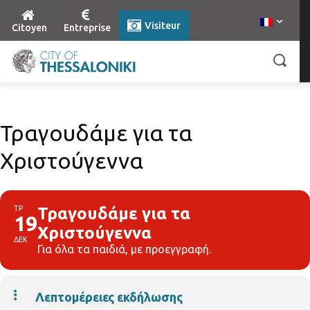
Visiteur
Citoyen
Entreprise
Τραγουδάμε για τα
Χριστούγεννα
ΤΡ
Τραγουδάμε για τα
19
Χριστούγεννα
ΔΕΚ
Για όλα τα παιδιά, με προεγγραφή.
Λεπτομέρειες εκδήλωσης