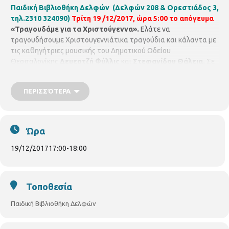
Παιδική Βιβλιοθήκη Δελφών (Δελφών 208 & Ορεστιάδος 3,
τηλ.2310 324090)
Τρίτη 19 /12/2017, ώρα 5:00 το απόγευμα
«Τραγουδάμε για τα Χριστούγεννα».
Ελάτε να
τραγουδήσουμε Χριστουγεννιάτικα τραγούδια και κάλαντα με
τις καθηγήτριες μουσικής του Δημοτικού Ωδείου
Θεσσαλονίκης
Δεμερτζή Φύλλις
και
Στεφανίδου Θάλεια.
Σε
συνεργασία με το Δημοτικό Κέντρο Μουσικής και χορού του
Δήμου Θεσσαλονίκης. Για όλα τα παιδιά, με προεγγραφή.
ΠΕΡΙΣΣΌΤΕΡΑ
Ώρα
19/12/2017
17:00
-
18:00
Τοποθεσία
Παιδική Βιβλιοθήκη Δελφών