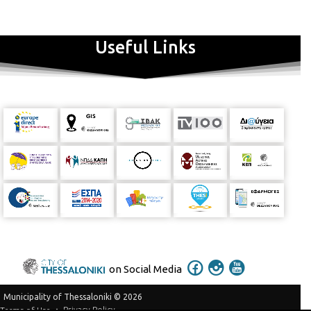
Useful Links
on Social Media
Municipality of Thessaloniki © 2026
Privacy Policy
Terms of Use