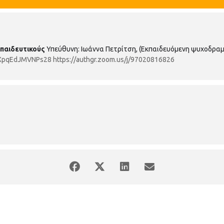
παιδευτικούς
Υπεύθυνη: Ιωάννα Πετρίτση, (Εκπαιδευόμενη ψυχοδραμ
U3XpqEdJMVNPs28
https://authgr.zoom.us/j/97020816826