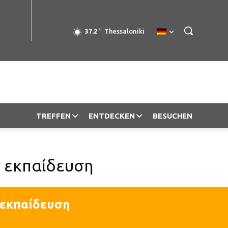
C
37.2
Thessaloniki
TREFFEN
ENTDECKEN
BESUCHEN
 εκπαίδευση
 εκπαίδευση