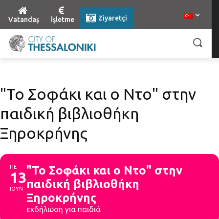
Ziyaretçi
Vatandaş
İşletme
"Το Σοφάκι και ο Ντο" στην
παιδική βιβλιοθήκη
Ξηροκρήνης
ΠΕ
"Το Σοφάκι και ο Ντο" στην
13
παιδική βιβλιοθήκη
ΙΟΥΝ
Ξηροκρήνης
εκδήλωση για παιδιά