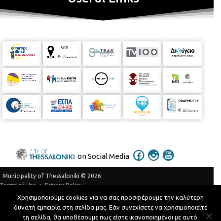
on Social Media
Municipality of Thessaloniki © 2026
Privacy Policy
Terms of Use
Χρησιμοποιούμε cookies για να σας προσφέρουμε την καλύτερη
Telephone Catalog
δυνατή εμπειρία στη σελίδα μας. Εάν συνεχίσετε να χρησιμοποιείτε
Developed by
MyCompany Projects
τη σελίδα, θα υποθέσουμε πως είστε ικανοποιημένοι με αυτό.