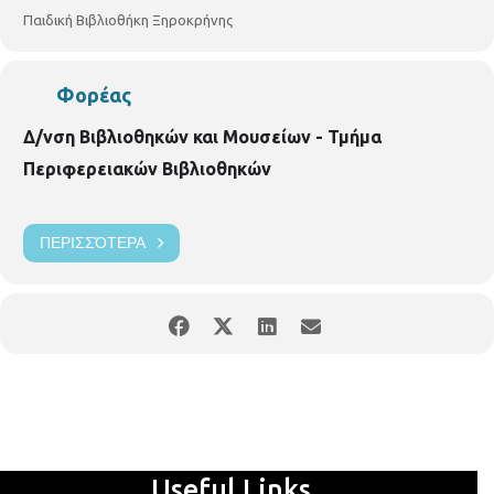
εγγραφών.
ΠΑΙΔΙΚΗ ΒΙΒΛΙΟΘΗΚΗ ΞΗΡΟΚΡΗΝΗΣ Γρ.
Παιδική Βιβλιοθήκη Ξηροκρήνης
Κολωνιάρη 23 Τ.κ.54629 Τηλ.2310514780
p.vivlio.xirokrinis@thessaloniki.gr
https://www.facebook.com/pbibjir
Φορέας
Δ/νση Βιβλιοθηκών και Μουσείων - Τμήμα
Περιφερειακών Βιβλιοθηκών
ΠΕΡΙΣΣΌΤΕΡΑ
Useful Links