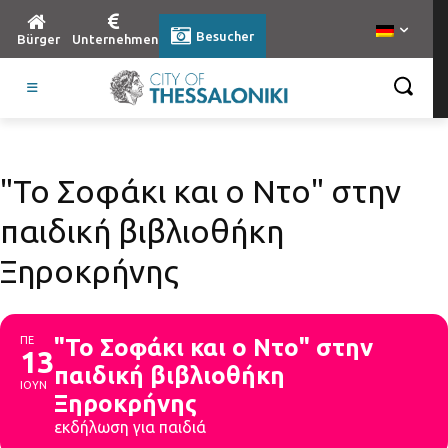
Besucher
Bürger
Unternehmen
"Το Σοφάκι και ο Ντο" στην
παιδική βιβλιοθήκη
Ξηροκρήνης
ΠΕ
"Το Σοφάκι και ο Ντο" στην
13
παιδική βιβλιοθήκη
ΙΟΥΝ
Ξηροκρήνης
εκδήλωση για παιδιά