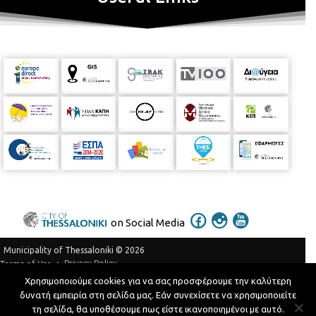
on Social Media
Municipality of Thessaloniki © 2026
Privacy Policy
Terms of Use
Χρησιμοποιούμε cookies για να σας προσφέρουμε την καλύτερη
Telephone Catalog
δυνατή εμπειρία στη σελίδα μας. Εάν συνεχίσετε να χρησιμοποιείτε
Developed by
MyCompany Projects
τη σελίδα, θα υποθέσουμε πως είστε ικανοποιημένοι με αυτό.