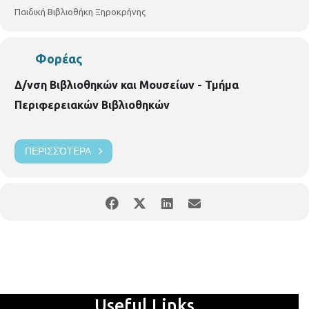
εγγραφών.
ΠΑΙΔΙΚΗ ΒΙΒΛΙΟΘΗΚΗ ΞΗΡΟΚΡΗΝΗΣ Γρ.
Παιδική Βιβλιοθήκη Ξηροκρήνης
Κολωνιάρη 23 Τ.κ.54629 Τηλ.2310514780
p.vivlio.xirokrinis@thessaloniki.gr
https://www.facebook.com/pbibjir
Φορέας
Δ/νση Βιβλιοθηκών και Μουσείων - Τμήμα
Περιφερειακών Βιβλιοθηκών
ΠΕΡΙΣΣΌΤΕΡΑ
Useful Links