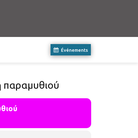
Événements
η παραμυθιού
υθιού