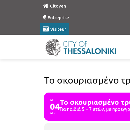
Citoyen
Entreprise
Visiteur
Το σκουριασμένο τ
ΔΕ
Το σκουριασμένο τρ
04
Για παιδιά 5 – 7 ετών, με προεγγ
ΔΕΚ