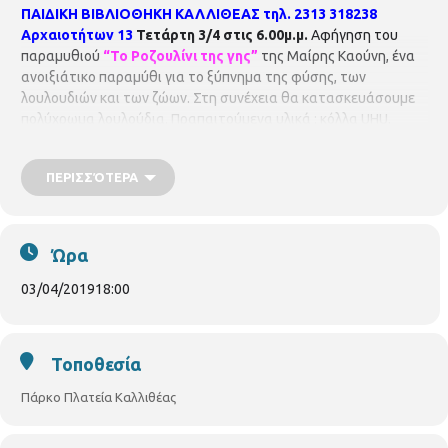
ΠΑΙΔΙΚΗ ΒΙΒΛΙΟΘΗΚΗ ΚΑΛΛΙΘΕΑΣ
τηλ. 2313 318238
Αρχαιοτήτων 13
Τετάρτη 3/4 στις 6.00μ.μ.
Αφήγηση του
παραμυθιού
“Το Ροζουλίνι της γης”
της Μαίρης Καούνη, ένα
ανοιξιάτικο παραμύθι για το ξύπνημα της φύσης, των
λουλουδιών και των ζώων. Στη συνέχεια θα κατασκευάσουμε
πολύχρωμα λουλούδια. Πραπαιτούμενα υλικά : κόλλα UHU,
ψαλιδάκι. Με τη βιβλιοθηκονόμο
Κωστελίδου Βασιλική
.
Η
συμμετοχή στις εκδηλώσεις είναι δωρεάν.
Η Παιδική
ΠΕΡΙΣΣΌΤΕΡΑ
Βιβλιοθήκη Καλλιθέας είναι μέλος του Δικτύου
Βιβλιοθηκών του Δήμου
Θεσσαλονίκης
Ώρα
03/04/2019
18:00
Τοποθεσία
Πάρκο Πλατεία Καλλιθέας