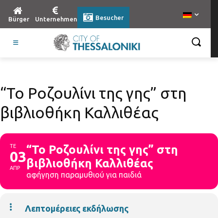
Besucher
Bürger
Unternehmen
“Το Ροζουλίνι της γης” στη
βιβλιοθήκη Καλλιθέας
ΤΕ
“Το Ροζουλίνι της γης” στη
03
βιβλιοθήκη Καλλιθέας
ΑΠΡ
αφήγηση παραμυθιού για παιδιά
Λεπτομέρειες εκδήλωσης