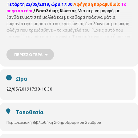
Τετάρτη 22/05/2019, ώρα 17:30
Αφήγηση παραμυθιού:
Το
πεφταστέρι
/ Βασιλάκης Κώστας
Μια αέρινη μορφή, με
ξανθά κυματιστά μαλλιά και με καθαρά πράσινα μάτια,
εμφανίστηκε μπροστά του, κρατώντας ένα λύχνο με μια μικρή
φλόγα που τρεμόσβηνε – το χαμόγελό του. “Έχεις αυτό που
ψάχνω΄ “ τον ρώτησε με αγωνία. Το νεαρό αγόρι της έδωσε ένα
ξύλινο ραβδάκι περίτεχνα σκαλισμένο. Ήταν το μαγικό ραβδί
που του είχε πει να φτιάξει η γριά κουκουβάγια. Τότε εκείνη
ΠΕΡΙΣΣΌΤΕΡΑ
άρχισε να λάμπει ολόκληρη. Αγκάλιασε το νεαρό αγόρι, το
φίλησε και του ξανάδωσε το χαμένο του χαμόγελο.
Στη
συνέχεια τα παιδιά θα ζωγραφίσουν το μαγικό ραβδί.
Για
παιδιά 6-8 χρόνων
Ώρα
22/05/2019
17:30
-
18:30
Τοποθεσία
Περιφερειακή Βιβλιοθήκη Σιδηροδρομικού Σταθμού