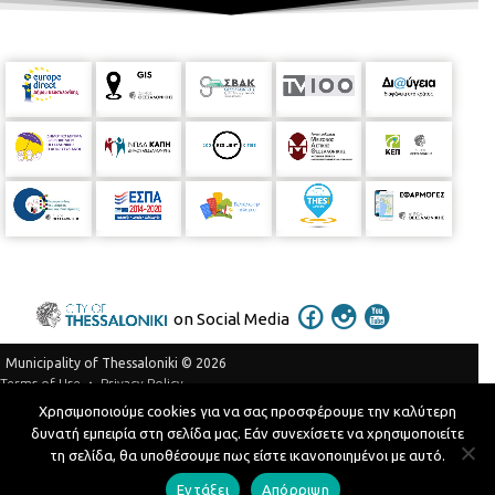
on Social Media
Municipality of Thessaloniki © 2026
Privacy Policy
Terms of Use
Χρησιμοποιούμε cookies για να σας προσφέρουμε την καλύτερη
Telephone Catalog
δυνατή εμπειρία στη σελίδα μας. Εάν συνεχίσετε να χρησιμοποιείτε
Developed by
MyCompany Projects
τη σελίδα, θα υποθέσουμε πως είστε ικανοποιημένοι με αυτό.
Εντάξει
Απόρριψη