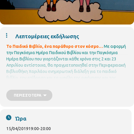
Λεπτομέρειες εκδήλωσης
Το Παιδικό Βιβλίο, έ
να παράθυρο στον κόσμο
…
Με αφορμή
την Παγκόσμια Ημέρα Παιδικού Βιβλίου και την Παγκόσμια
Ημέρα Βιβλίου που γιορτάζονται κάθε χρόνο στις 2 και 23
Απριλίου αντίστοιχα, θα πραγματοποιηθεί στην Περιφερειακή
Βιβλιοθήκη Χαριλάου ενημερωτική διάλεξη για το παιδικό
βιβλίο, την επίδραση και τα ωφέλη της αφήγησης και της
ανάγνωσης βιβλίων στα παιδιά.
Για το θέμα θα μιλήσουν η
νηπιαγωγός – συγγραφέας
Κατερίνα Τζαβάρα
και η
ΠΕΡΙΣΣΌΤΕΡΑ
ψυχολόγος
Έλλη Γιαννοπούλου.
Τη συζήτηση θα συντονίσει η
συγγραφέας
Νόρα Πυλόρωφ - Προκοπίου.
Η εκδήλωση
πραγματοποιείται σε συνεργασία με το
Σοροπτιμιστικό Όμιλο
Ανατολικής Θεσσαλονίκης
Η είσοδος είναι ελεύθερη για το
Ώρα
κοινό
Περιφερειακή Βιβλιοθήκη Χαριλάου
Νικάνορος 3, Τηλ.
2310 324666
E mail: bibxarilaou@hotmail.gr
15/04/2019
19:00
-
20:00