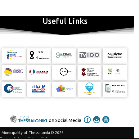
Useful Links
on Social Media
Municipality of Thessaloniki © 2026
Privacy Policy
Terms of Use