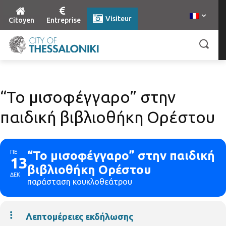
Visiteur
Citoyen
Entreprise
“Το μισοφέγγαρο” στην
παιδική βιβλιοθήκη Ορέστου
ΠΕ
“Το μισοφέγγαρο” στην παιδική
13
βιβλιοθήκη Ορέστου
ΔΕΚ
παράσταση κουκλοθεάτρου
Λεπτομέρειες εκδήλωσης