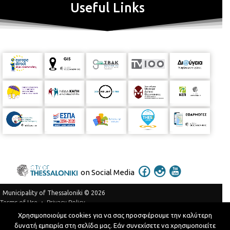
Useful Links
on Social Media
Municipality of Thessaloniki © 2026
Privacy Policy
Terms of Use
Χρησιμοποιούμε cookies για να σας προσφέρουμε την καλύτερη
Telephone Catalog
δυνατή εμπειρία στη σελίδα μας. Εάν συνεχίσετε να χρησιμοποιείτε