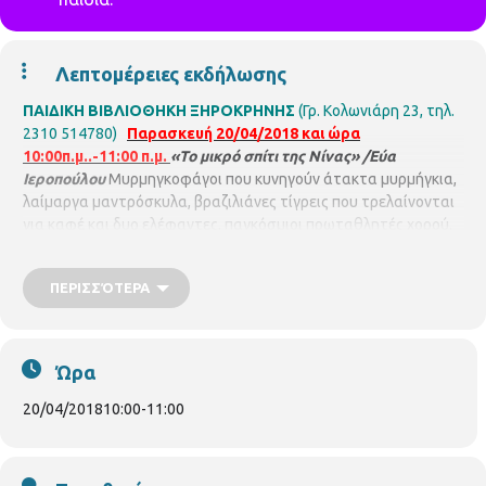
Λεπτομέρειες εκδήλωσης
ΠΑΙΔΙΚΗ ΒΙΒΛΙΟΘΗΚΗ ΞΗΡΟΚΡΗΝΗΣ
(Γρ. Κολωνιάρη 23, τηλ.
2310 514780)
Παρασκευή 20/04/2018 και ώρα
10:00π.μ..-11:00 π.μ.
«Το μικρό σπίτι της Νίνας» /Εύα
Ιεροπούλου
Μυρμηγκοφάγοι που κυνηγούν άτακτα μυρμήγκια,
λαίμαργα μαντρόσκυλα, βραζιλιάνες τίγρεις που τρελαίνονται
για καφέ και δυο ελέφαντες, παγκόσμιοι πρωταθλητές χορού.
Μα πώς γίνεται όλοι αυτοί να χωρέσουν στο σπιτάκι της Νίνας,
που είναι τόσο, μα τόσο, μικρό....; Αφήγηση και προβολή του
ΠΕΡΙΣΣΌΤΕΡΑ
παραμυθιού. Ξενάγηση στο χώρο της Βιβλιοθήκης και
ακολουθεί ανοιξιάτικη κατασκευή.
Με την βιβλιοθηκονόμο
Βασιλική Ιντζίρη.
Για παιδιά 4-5 ετών . Με προεγγραφή έως 15
παιδιά.
Ώρα
20/04/2018
10:00
-
11:00