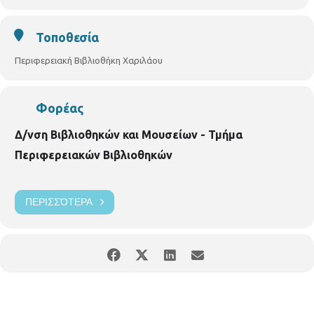
Διεύθυνση Βιβλιοθηκών και Μουσείων
Τμήμα Περιφερειακών Βιβλιοθηκών
Τοποθεσία
Περιφερειακή Βιβλιοθήκη Χαριλάου
Περιφερειακή Βιβλιοθήκη Χαριλάου
Νικάνορος 3, Τηλ. 2310 324666
E mail:
bibxarilaou@hotmail.gr
Φορέας
https
://
www
.
facebook
.
com
/
perifereiakivivliothikixarilaou
?
ref
=
hl
Δ/νση Βιβλιοθηκών και Μουσείων - Τμήμα
https://thessaloniki.gr/locations/
βιβλιοθήκη
-
χαριλάου
/
Περιφερειακών Βιβλιοθηκών
ΠΕΡΙΣΣΌΤΕΡΑ