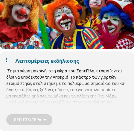
Λεπτομέρειες εκδήλωσης
Σε μια χώρα μακρινή, στη χώρα του ΖήσεΓέλα, ετοιμάζονται
όλοι να υποδεχτούν την Αποκριά. Το Κάστρο των γιορτών
ετοιμάστηκε, στολίστηκε με τα πολύχρωμα σημαιάκια του και
άνοιξε τις βαριές ξύλινες πόρτες του για να καλωσορίσει
μασκαράδες από όλα τα μήκη και τα πλάτη της Γης. Μάρω
Θεοδωράκη (Περιοδικό Παράθυρο στην Εκπαίδευση του
Παιδιού, τεύχος 85). Παιδιά ελάτε στη βιβλιοθήκη για να
φτιάξετε αποκριάτικες μάσκες με πολύχρωμα χαρτόνια. Το
ΠΕΡΙΣΣΌΤΕΡΑ
πρόγραμμα παρουσιάζει οι εκπαιδευτικός Αποστολίδου
Παναγιώτα.
Υλικά:
χαρτόνι κανσόν Α4 χρώματος(γκρι, ροζ,
μαύρο, άσπρο), κόλλα υγρή, ψαλίδια, χάντρες ή πούλιες, και