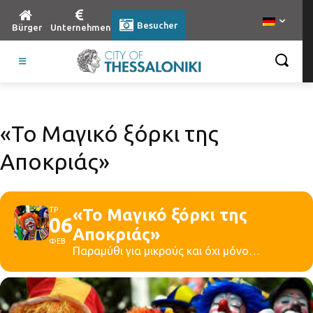
Besucher
Bürger
Unternehmen
«Το Μαγικό ξόρκι της
Αποκριάς»
ΤΡ
«Το Μαγικό ξόρκι της
06
Αποκριάς»
ΦΕΒ
Παραμύθι για μικρούς και όχι μόνο…