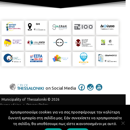
on Social Media
Municipality of Thessaloniki © 2026
Privacy Policy
Terms of Use
Χρησιμοποιούμε cookies για να σας προσφέρουμε την καλύτερη
Telephone Catalog
δυνατή εμπειρία στη σελίδα μας. Εάν συνεχίσετε να χρησιμοποιείτε
Developed by
MyCompany Projects
τη σελίδα, θα υποθέσουμε πως είστε ικανοποιημένοι με αυτό.