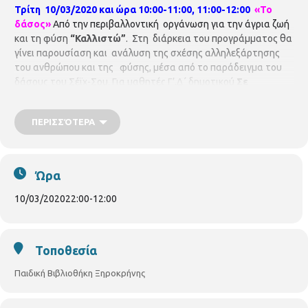
Τρίτη 10/03/2020 και ώρα 10:00-11:00, 11:00-12:00
«Το
δάσος»
Από την περιβαλλοντική οργάνωση για την άγρια ζωή
και τη φύση
“Καλλιστώ”
. Στη διάρκεια του προγράμματος θα
γίνει παρουσίαση και ανάλυση της σχέσης αλληλεξάρτησης
του ανθρώπου και της φύσης, μέσα από το παράδειγμα του
δάσους του Σέϊχ-Σου. Για μαθητές Γ’,Δ΄ δημοτικού
Σε
συνεργασία με σχολεία της περιοχής
Η συμμετοχή είναι
δωρεάν, αλλά απαιτείται προεγγραφή.
Οι θέσεις είναι
ΠΕΡΙΣΣΌΤΕΡΑ
περιορισμένες και θα τηρηθεί απόλυτη σειρά
προτεραιότητας, ενώ θα υπάρξει λίστα αναμονής σε
περίπτωση υπεράριθμων εγγραφών.
ΠΑΙΔΙΚΗ ΒΙΒΛΙΟΘΗΚΗ
ΞΗΡΟΚΡΗΝΗΣ
Γρ. Κολωνιάρη 23
Τ.κ.54629
Τηλ.2310514780
Ώρα
p.vivlio.xirokrinis@thessaloniki.gr
10/03/2020
22:00
-
12:00
Τοποθεσία
Παιδική Βιβλιοθήκη Ξηροκρήνης