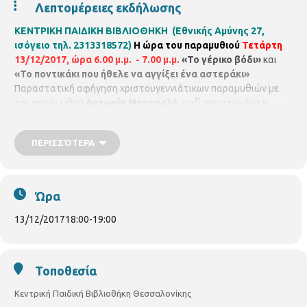
Λεπτομέρειες εκδήλωσης
ΚΕΝΤΡΙΚΗ ΠΑΙΔΙΚΗ ΒΙΒΛΙΟΘΗΚΗ (Εθνικής Αμύνης 27,
ισόγειο τηλ. 2313318572)
Η ώρα του παραμυθιού
Τετάρτη
13/12/2017,
ώρα 6.00 μ.μ. - 7.00 μ.μ.
«Το γέρικο βόδι»
και
«Το ποντικάκι που ήθελε να αγγίξει ένα αστεράκι»
Παραστατική αφήγηση χριστουγεννιάτικων παραμυθιών με
την παραμυθού
Αντωνία Μπατσαλή,
μαζί της στον ήχο η
Έλσα Ερνικιοϊλή .
Θα πασπαλιστούμε με μπόλικη
παραμυθόσκονη, θα ταξιδέψουμε στην Παραμυθωνία για να
ΠΕΡΙΣΣΌΤΕΡΑ
νιώσουμε τη χαρά των Χριστουγέννων και θα φτιάξουμε το
δικό μας χριστουγεννιάτικο δεντράκι.
Για παιδιά από 4 - 8
χρονών.
Ώρα
13/12/2017
18:00
-
19:00
Τοποθεσία
Κεντρική Παιδική Βιβλιοθήκη Θεσσαλονίκης