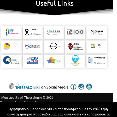
Useful Links
on Social Media
Municipality of Thessaloniki © 2026
Privacy Policy
Terms of Use
Χρησιμοποιούμε cookies για να σας προσφέρουμε την καλύτερη
Telephone Catalog
δυνατή εμπειρία στη σελίδα μας. Εάν συνεχίσετε να χρησιμοποιείτε