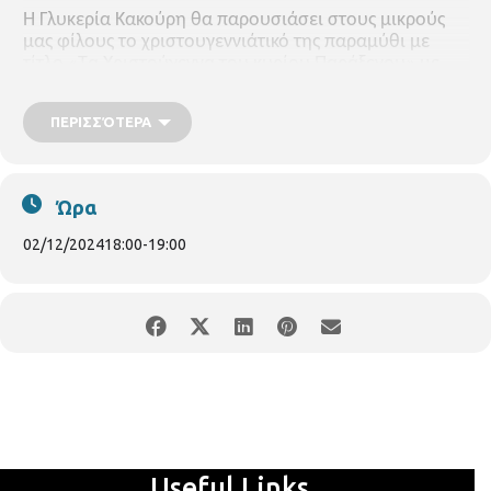
Η Γλυκερία Κακούρη θα παρουσιάσει στους μικρούς
μας φίλους το χριστουγεννιάτικό της παραμύθι με
τίτλο «Τα Χριστούγεννα του κυρίου Παράξενου» με
διαδραστικό τρόπο. Υλικά: μαρκαδόροι Για παιδιά από
5 ετών και πάνω, με προεγγραφή"
ΠΕΡΙΣΣΌΤΕΡΑ
ΠΕΡΙΦΕΡΕΙΑΚΗ ΒΙΒΛΙΟΘΗΚΗ ΑΝΩ ΤΟΥΜΠΑΣ
Ωρα 6.00μμ
Ώρα
02/12/2024
18:00
-
19:00
Useful Links