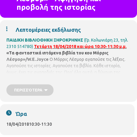
προβολή της ιστορίας
Λεπτομέρειες εκδήλωσης
ΠΑΙΔΙΚΗ ΒΙΒΛΙΟΘΗΚΗ ΞΗΡΟΚΡΗΝΗΣ
(Γρ. Κολωνιάρη 23, τηλ.
2310 514780)
Τετάρτη 18/04/2018 και ώρα 10:30-11:30 μ.μ.
«Τα φανταστικά ιπτάμενα βιβλία του κου Μόρρις
Λέσμορ»/W.E.Joyce
Ο Μόρρις Λέσμορ αγαπούσε τις λέξεις.
Αγαπούσε τις ιστορίες. Αγαπούσε τα βιβλία. Κάθε ιστορία,
όμως, έχει τις αναποδιές της. Παρ' όλα αυτά, η δύναμη της
ιστορίας θα σώσει την ημέρα! Αφήγηση και προβολή της
ιστορίας και ξενάγηση στο χώρο της βιβλιοθήκης.
Με την
ΠΕΡΙΣΣΌΤΕΡΑ
βιβλιοθηκονόμο
Βασιλική Ιντζίρη.
Ώρα
18/04/2018
10:30
-
11:30