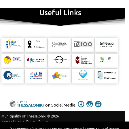
Useful Links
on Social Media
Municipality of Thessaloniki © 2026
Privacy Policy
Terms of Use
Χρησιμοποιούμε cookies για να σας προσφέρουμε την καλύτερη