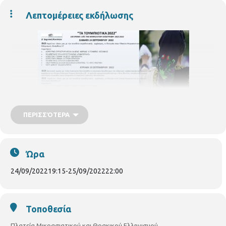
Λεπτομέρειες εκδήλωσης
ΠΕΡΙΣΣΌΤΕΡΑ
ΔΕΛΤΙΟ ΤΥΠΟΥ
Η Δ΄ Δημοτική Κοινότητα του Δήμου
Θεσσαλονίκης στο πλαίσιο των επετειακών εκδηλώσεων
μνήμης για τα 100 χρόνια από την
Μικρασιατική Καταστροφή
Ώρα
διοργανώνει διήμερο πολιτιστικών εκδηλώσεων το Σάββατο 24
& την Κυριακή 25 Σεπτεμβρίου 2022 «Τα Τουμπιώτικα 2022»
24/09/2022
19:15
-
25/09/2022
22:00
100 χρόνια από την Μικρασιατική καταστροφή 1922-2022.
Πρόγραμμα Εκδηλώσεων Σάββατο 24 ΣΕΠΤΕΜΒΡΙΟΥ 2022
19:15 στο θεατράκι στην Πλατεία Μικρασιατικού και
Τοποθεσία
Θρακικού Ελληνισμού, Κλεάνθους 57, Χοροί του τόπου μας με
την συνοδεία παραδοσιακής ορχήστρας. Συμμετέχουν:
Πλατεία Μικρασιατικού και Θρακικού Ελληνισμού