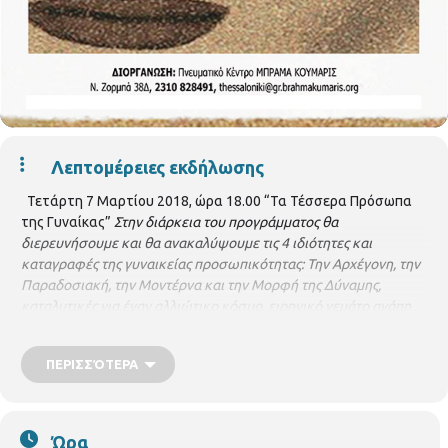
Λεπτομέρειες εκδήλωσης
Τετάρτη 7 Μαρτίου 2018, ώρα 18.00 “Τα Τέσσερα Πρόσωπα
της Γυναίκας”
Στην διάρκεια του προγράμματος θα
διερευνήσουμε και θα ανακαλύψουμε τις 4 ιδιότητες και
καταγραφές της γυναικείας προσωπικότητας: Την Αρχέγονη, την
Παραδοσιακή, την Μοντέρνα και την Μορφή της Δύναμης,
καταλυτικές για έναν αλλιώτικο κόσμο, ειρηνικό γεμάτο αγάπη
και αρμονία.
ΔΙΟΡΓΑΝΩΣΗ: Πνευματικό Κέντρο ΜΠΡΑΜΑ
ΚΟΥΜΑΡΙΣ
ΠΕΡΙΣΣΌΤΕΡΑ
Ώρα