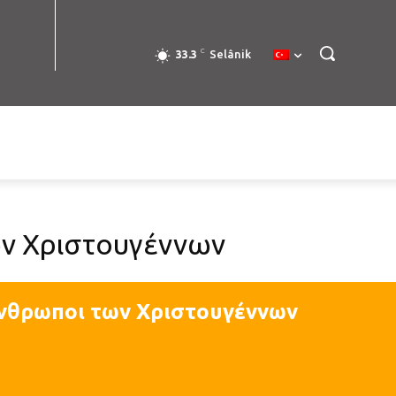
C
33.3
Selânik
ων Χριστουγέννων
άνθρωποι των Χριστουγέννων