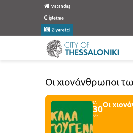
Vatandaş
İşletme
Ziyaretçi
Οι χιονάνθρωποι τ
ΣΑ
Οι χιον
30
ΔΕΚ