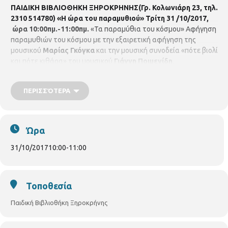
ΠΑΙΔΙΚΗ ΒΙΒΛΙΟΘΗΚΗ ΞΗΡΟΚΡΗΝΗΣ(Γρ. Κολωνιάρη 23, τηλ.
2310 514780)
«Η ώρα του παραμυθιού»
Τρίτη 31 /10/2017,
ώρα 10:00πμ.-11:00πμ.
«Τα παραμύθια του κόσμου» Αφήγηση
παραμυθιών του κόσμου με την εξαιρετική αφήγηση της
μουσικού
Μαρίας Γκόγκα
και την μουσική συνοδεία «πότε βιολί
και πότε κιθάρα» του μουσικού
Γιάννη Ποιμενίδη
.
ΠΕΡΙΣΣΌΤΕΡΑ
Ώρα
31/10/2017
10:00
-
11:00
Τοποθεσία
Παιδική Βιβλιοθήκη Ξηροκρήνης