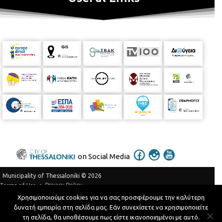
on Social Media
Municipality of Thessaloniki © 2026
Privacy Policy
Terms of Use
Χρησιμοποιούμε cookies για να σας προσφέρουμε την καλύτερη
Telephone Catalog
δυνατή εμπειρία στη σελίδα μας. Εάν συνεχίσετε να χρησιμοποιείτε
Developed by
MyCompany Projects
τη σελίδα, θα υποθέσουμε πως είστε ικανοποιημένοι με αυτό.