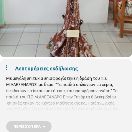
Λεπτομέρειες εκδήλωσης
Με μεγάλη επιτυχία επισφραγίστηκε η δράση του Π.Σ
Μ.ΑΛΕΞΑΝΔΡΟΣ με θεμα: "Τα παιδιά απλώνουν τα χέρια,
διεκδικούν τα δικαιώματά τους και προσφέρουν αγάπη" Τα
παιδιά του Π.Σ Μ.ΑΛΕΞΑΝΔΡΟΣ την Τετάρτη 8 Δεκεμβρίου
επισκέφτηκαν το Κέντρο Μαθησιακής και Παιδαγωγικής
Υποστήριξης (Kε.μ.π.υ) υπό την αιγίδα των παιδικών χωριών
SOS. Σκοπός του προγράμματος ήταν η ευαισθητοποίηση των
παιδιών σε ζητήματα Ανθρωπίνων Δικαιωμάτων αλλά και η
ΠΕΡΙΣΣΌΤΕΡΑ
ανάδειξη της αλληλεγγύης και της προσφοράς. Γι αυτό τα